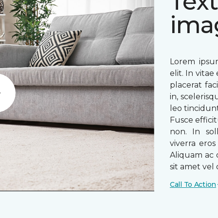
Text
ima
Lorem ipsum
elit. In vit
placerat fac
in, sceleris
Play
leo tincidun
Fusce efficit
non. In sol
viverra ero
Aliquam ac o
sit amet vel o
Call To Action