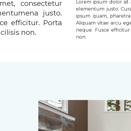
met, consectetur
Lorem ipsum dolor sit a
elementum justo. Curabi
ementumena justo.
ipsum quam, pharetra u
e efficitur. Porta
Aliquam vitae arcu ege
neque. Fusce efficitur 
ilisis non.
non.