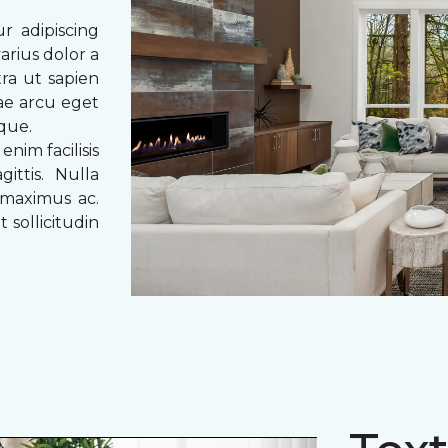
r adipiscing
arius dolor a
tra ut sapien
tae arcu eget
eque.
enim facilisis
ittis. Nulla
 maximus ac.
 sollicitudin